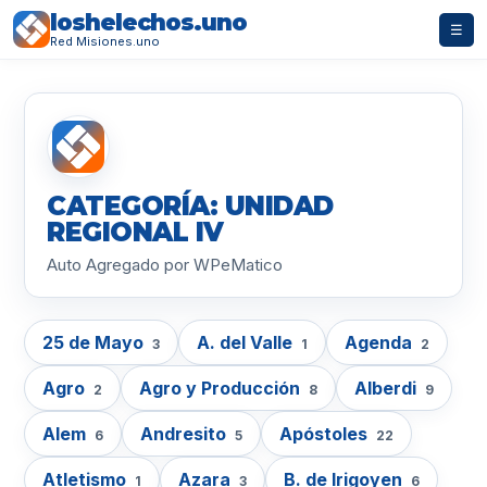
loshelechos.uno
☰
Red Misiones.uno
CATEGORÍA: UNIDAD
REGIONAL IV
Auto Agregado por WPeMatico
25 de Mayo
A. del Valle
Agenda
3
1
2
Agro
Agro y Producción
Alberdi
2
8
9
Alem
Andresito
Apóstoles
6
5
22
Atletismo
Azara
B. de Irigoyen
1
3
6