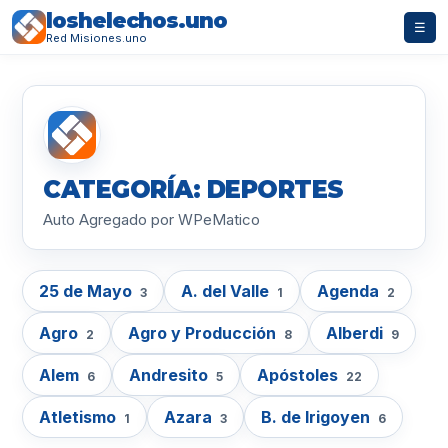
loshelechos.uno
☰
Red Misiones.uno
CATEGORÍA: DEPORTES
Auto Agregado por WPeMatico
25 de Mayo
A. del Valle
Agenda
3
1
2
Agro
Agro y Producción
Alberdi
2
8
9
Alem
Andresito
Apóstoles
6
5
22
Atletismo
Azara
B. de Irigoyen
1
3
6