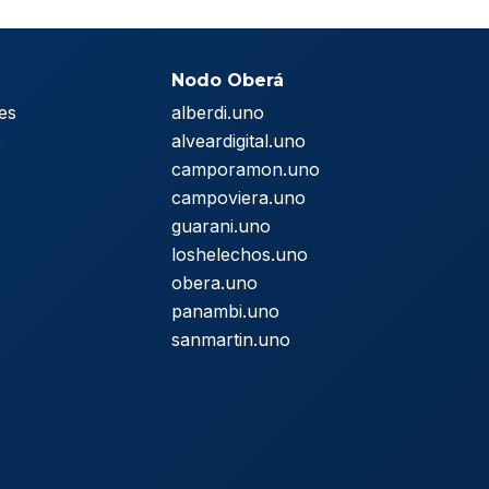
Nodo Oberá
es
alberdi.uno
s
alveardigital.uno
camporamon.uno
campoviera.uno
guarani.uno
loshelechos.uno
obera.uno
panambi.uno
sanmartin.uno