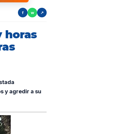
f
w
↗
y horas
ras
estada
 y agredir a su