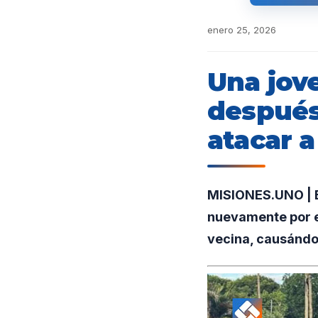
enero 25, 2026
Una jove
después 
atacar a
MISIONES.UNO | E
nuevamente por e
vecina, causándol