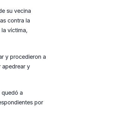
 de su vecina
as contra la
la víctima,
ar y procedieron a
r apedrear y
y quedó a
respondientes por