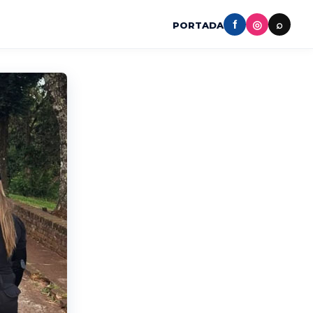
f
◎
⌕
PORTADA