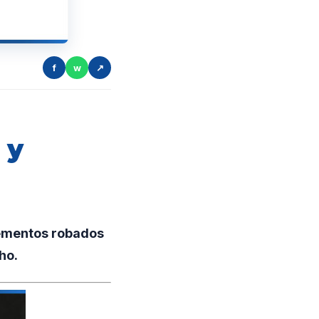
f
w
↗
 y
lementos robados
ho.