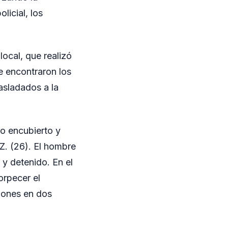
licial, los
ocal, que realizó
se encontraron los
asladados a la
o encubierto y
Z. (26). El hombre
 y detenido. En el
orpecer el
iones en dos