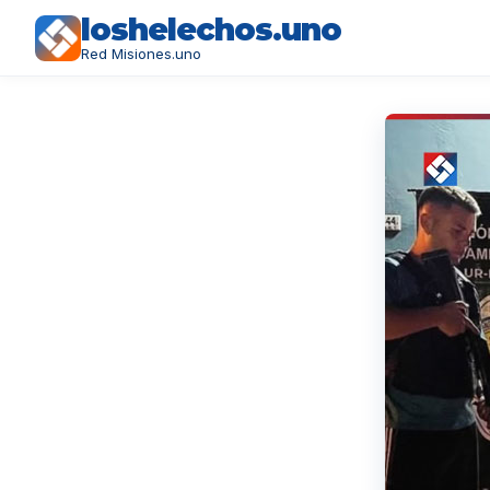
loshelechos.uno
Red Misiones.uno