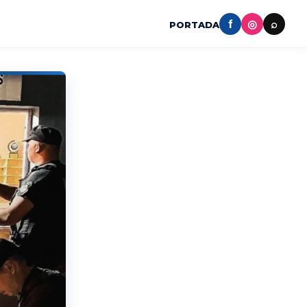
f
◎
⌕
PORTADA