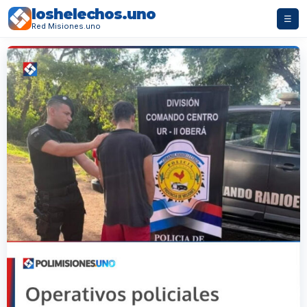
loshelechos.uno
☰
Red Misiones.uno