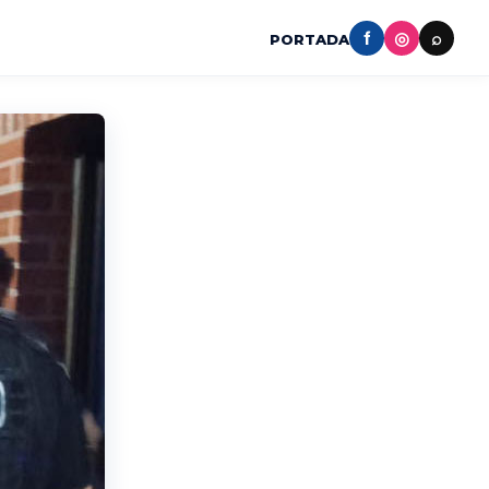
f
◎
⌕
PORTADA