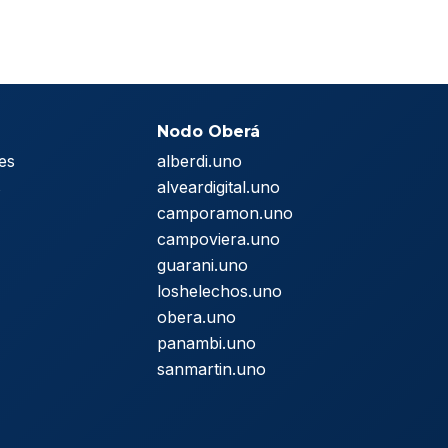
Nodo Oberá
es
alberdi.uno
s
alveardigital.uno
camporamon.uno
campoviera.uno
guarani.uno
loshelechos.uno
obera.uno
panambi.uno
sanmartin.uno