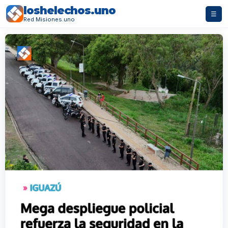
loshelechos.uno
☰
Red Misiones.uno