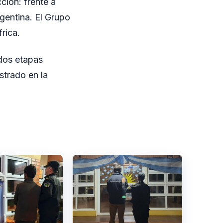
ción: frente a
rgentina. El Grupo
rica.
 dos etapas
strado en la