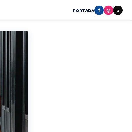
f
◎
⌕
PORTADA