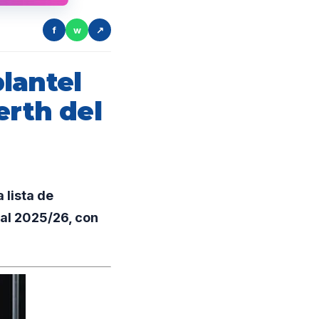
f
w
↗
lantel
erth del
 lista de
ial 2025/26, con