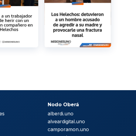
Nodo Oberá
es
alberdi.uno
s
alveardigital.uno
camporamon.uno