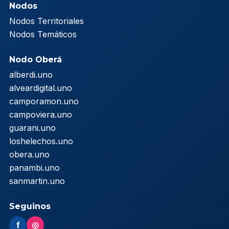
Nodos
Nodos Territoriales
Nodos Temáticos
Nodo Oberá
alberdi.uno
alveardigital.uno
camporamon.uno
campoviera.uno
guarani.uno
loshelechos.uno
obera.uno
panambi.uno
sanmartin.uno
Seguinos
f
◎