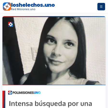
loshelechos.uno
☰
Red Misiones.uno