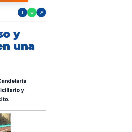
f
w
↗
so y
en una
Candelaria
ciliario y
cito
.