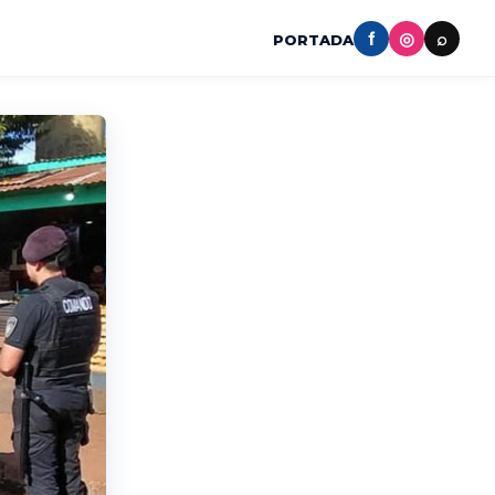
f
◎
⌕
PORTADA