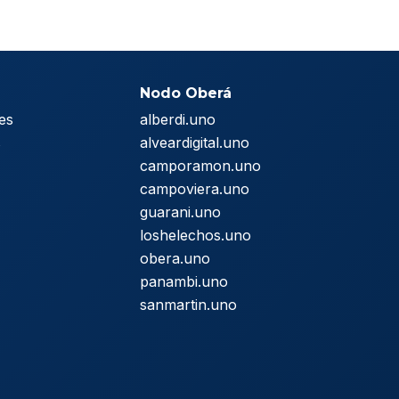
Nodo Oberá
es
alberdi.uno
s
alveardigital.uno
camporamon.uno
campoviera.uno
guarani.uno
loshelechos.uno
obera.uno
panambi.uno
sanmartin.uno