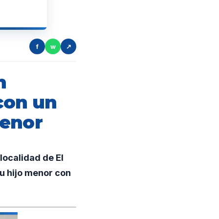
f
w
↗
n
con un
menor
localidad de El
u hijo menor con