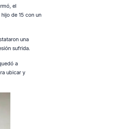
rmó, el
hijo de 15 con un
stataron una
esión sufrida.
 quedó a
ara ubicar y