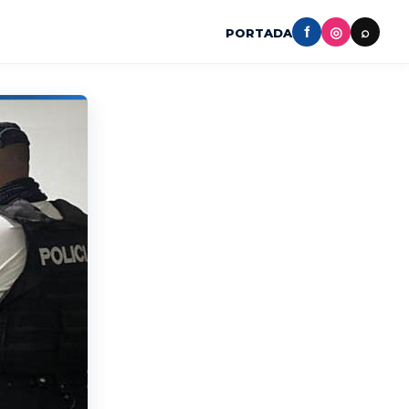
f
◎
⌕
PORTADA