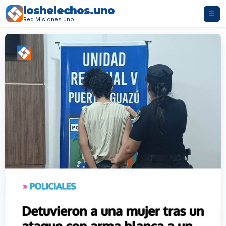
loshelechos.uno
☰
Red Misiones.uno