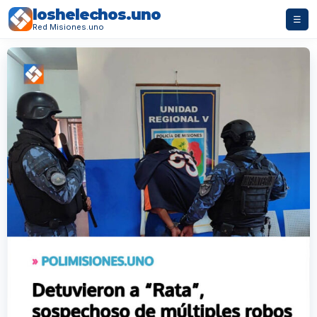
loshelechos.uno
☰
Red Misiones.uno