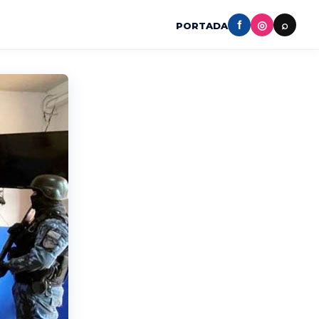
f
◎
⌕
PORTADA