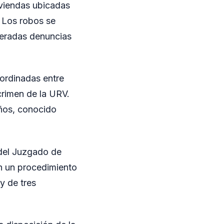
iviendas ubicadas
. Los robos se
teradas denuncias
oordinadas entre
rcrimen de la URV.
años, conocido
 del Juzgado de
on un procedimiento
y de tres