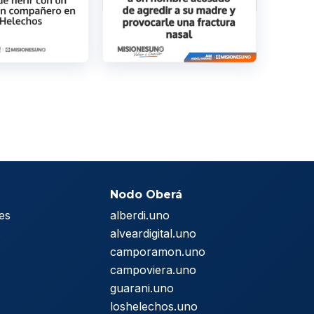
Nodo Oberá
es
alberdi.uno
s
alveardigital.uno
camporamon.uno
campoviera.uno
guarani.uno
loshelechos.uno