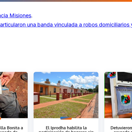
cia Misiones
.
articularon una banda vinculada a robos domiciliarios 