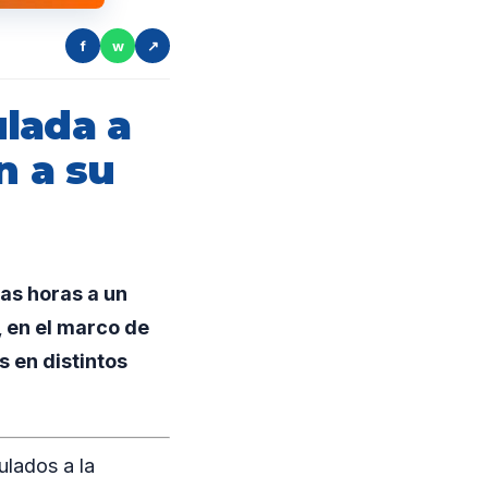
f
w
↗
lada a
n a su
mas horas a un
 en el marco de
s en distintos
ulados a la