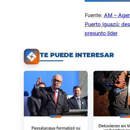
Fuente:
AM – Agen
Puerto Iguazú: des
presunto líder
TE PUEDE INTERESAR